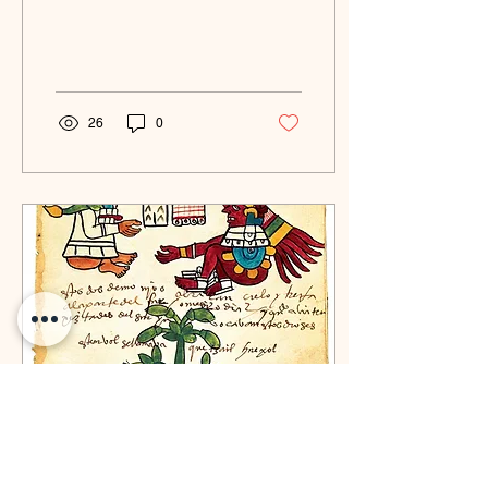
ancestrales, el alma con el
momento presente y la
consciencia con...
26
0
15 sept 2023
∙
3
min