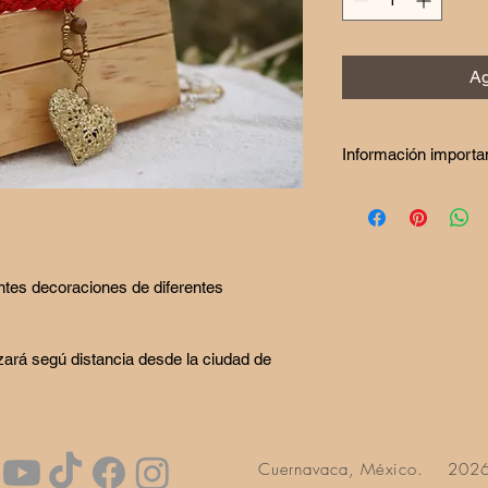
Ag
Información importa
Si deseas utilizar es
necesario hacer el p
anticipación, ya que
ntes decoraciones de diferentes 
zará segú distancia desde la ciudad de 
Cuernavaca, México. 202