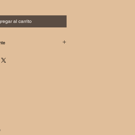
regar al carrito
nte
te producto en tu ceremonia es 
edido con al menos un mes de 
 todo es hecho a mano.
6