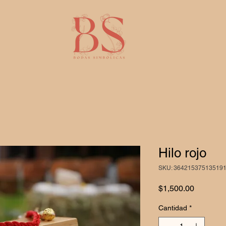
Hilo rojo
SKU: 36421537513519
Precio
$1,500.00
Cantidad
*